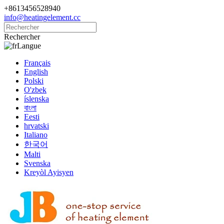
+8613456528940
info@heatingelement.cc
Rechercher
Langue
Français
English
Polski
O'zbek
íslenska
বাংলা
Eesti
hrvatski
Italiano
한국어
Malti
Svenska
Kreyòl Ayisyen