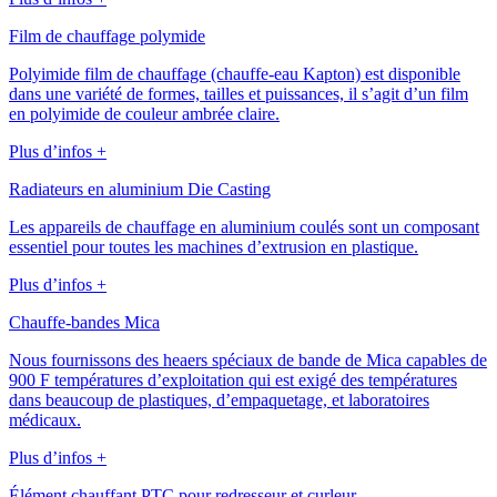
Film de chauffage polymide
Polyimide film de chauffage (chauffe-eau Kapton) est disponible
dans une variété de formes, tailles et puissances, il s’agit d’un film
en polyimide de couleur ambrée claire.
Plus d’infos +
Radiateurs en aluminium Die Casting
Les appareils de chauffage en aluminium coulés sont un composant
essentiel pour toutes les machines d’extrusion en plastique.
Plus d’infos +
Chauffe-bandes Mica
Nous fournissons des heaers spéciaux de bande de Mica capables de
900 F températures d’exploitation qui est exigé des températures
dans beaucoup de plastiques, d’empaquetage, et laboratoires
médicaux.
Plus d’infos +
Élément chauffant PTC pour redresseur et curleur