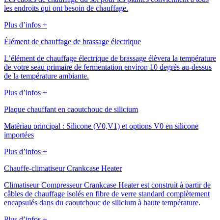
les endroits qui ont besoin de chauffage.
Plus d’infos +
Élément de chauffage de brassage électrique
L’élément de chauffage électrique de brassage élèvera la température
de votre seau primaire de fermentation environ 10 degrés au-dessus
de la température ambiante.
Plus d’infos +
Plaque chauffant en caoutchouc de silicium
Matériau principal : Silicone (V0,V1) et options V0 en silicone
importées
Plus d’infos +
Chauffe-climatiseur Crankcase Heater
Climatiseur Compresseur Crankcase Heater est construit à partir de
câbles de chauffage isolés en fibre de verre standard complètement
encapsulés dans du caoutchouc de silicium à haute température.
Plus d’infos +